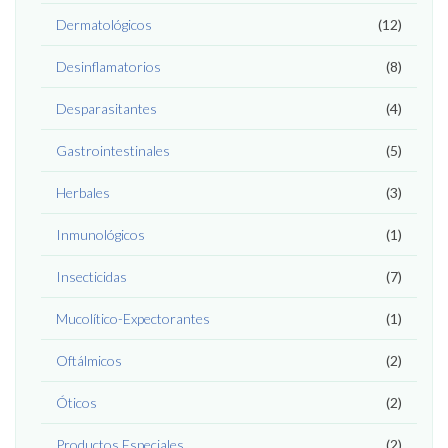
Dermatológicos
(12)
Desinflamatorios
(8)
Desparasitantes
(4)
Gastrointestinales
(5)
Herbales
(3)
Inmunológicos
(1)
Insecticidas
(7)
Mucolítico-Expectorantes
(1)
Oftálmicos
(2)
Óticos
(2)
Productos Especiales
(2)